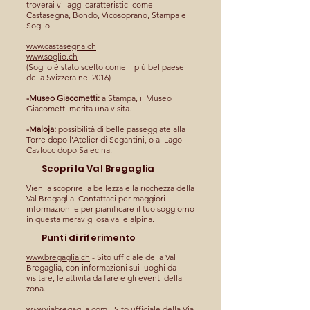
troverai villaggi caratteristici come
Castasegna, Bondo, Vicosoprano, Stampa e
Soglio.
www.castasegna.ch
www.soglio.ch
(Soglio è stato scelto come il più bel paese
della Svizzera nel 2016)
-Museo Giacometti:
a Stampa, il Museo
Giacometti merita una visita.
-Maloja:
possibilità di belle passeggiate alla
Torre dopo l'Atelier di Segantini, o al Lago
Cavlocc dopo Salecina.
Scopri la Val Bregaglia
Vieni a scoprire la bellezza e la ricchezza della
Val Bregaglia. Contattaci per maggiori
informazioni e per pianificare il tuo soggiorno
in questa meravigliosa valle alpina.
Punti di riferimento
www.bregaglia.ch
- Sito ufficiale della Val
Bregaglia, con informazioni sui luoghi da
visitare, le attività da fare e gli eventi della
zona.
www.viabregaglia.com
- Sito ufficiale della Via