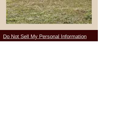
Do Not Sell My Personal Information
Email:
platzer99@hotmail.com
André Platzer: +39 375 7410986
WhatsApp: +39 349 3435130
(Mariagrazia Licandro)
Telefono Svizzero -
WhatsApp: +41 79 648 74 31
Ristoro Lassù: +39 351 4037717