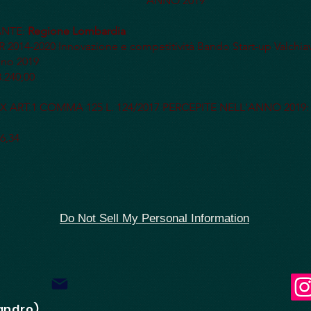
ANNO 2019
NTE:
Regione Lombardia
2014-2020 Innovazione e competitività Bando Start-up Valchi
gno 2019
.240,00
 ART.1 COMMA 125 L. 124/2017 PERCEPITE NELL'ANNO 2019: €
6,34
Do Not Sell My Personal Information
candro)