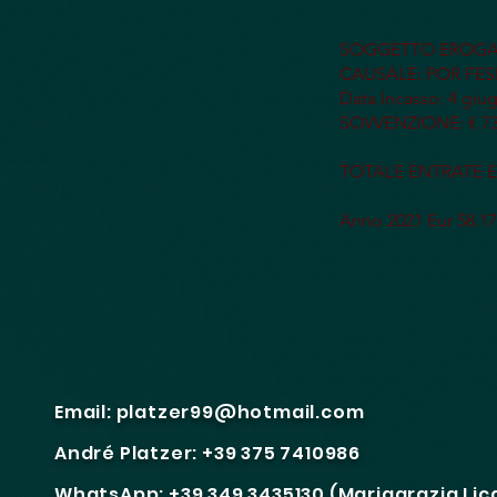
SOGGETTO EROGA
CAUSALE: POR FESR 
Data Incasso: 4 giu
SOVVENZIONE: € 73
TOTALE ENTRATE EX
Anno 2021 Eur 58.17
Email:
platzer99@hotmail.com
André Platzer: +39 375 7410986
WhatsApp: +39 349 3435130 (Mariagrazia Li