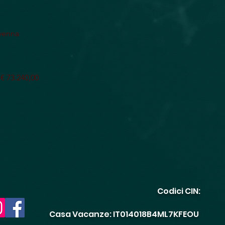
avenna
 73.240,00
Codici CIN:
Casa Vacanze: IT014018B4ML7KFEOU