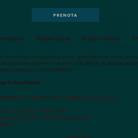
PRENOTA
mmerpreise
Ristoro Lassù
Scopri i dintorni
Ch
orio di confine, considerato a rischio spopolamento come tante 
ia aiuta periodicamente queste zone difficili da abitare asseg
este iniziative va il nostro GRAZIE!
r le Aree Interne
IESTE EX L. 124/2017 ART.1-COMMA 125 e seguenti
:
Vecchiascuola di Platzer André
to Pianazzola 104 - 23022 Chiavenna (SO)
00148