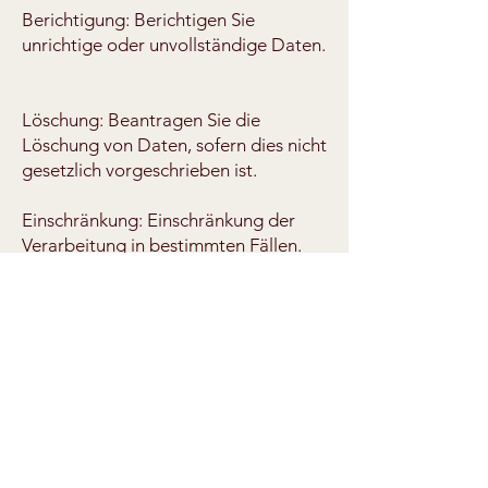
Berichtigung: Berichtigen Sie
unrichtige oder unvollständige Daten.
Löschung: Beantragen Sie die
Löschung von Daten, sofern dies nicht
gesetzlich vorgeschrieben ist.
Einschränkung: Einschränkung der
Verarbeitung in bestimmten Fällen.
Übertragbarkeit: Sie können Ihre
Daten in einem strukturierten Format
erhalten oder sie an einen anderen für
die Datenverarbeitung
Verantwortlichen übermitteln.
Widerspruch: Widersprechen Sie der
Verarbeitung aus legitimen Gründen