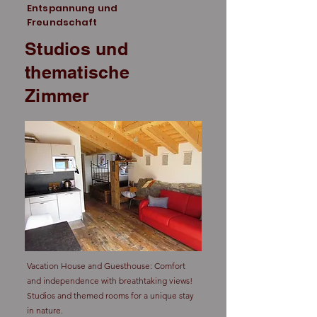
Entspannung und
Freundschaft
Studios und
thematische
Zimmer
Vacation House and Guesthouse: Comfort
and independence with breathtaking views!
Studios and themed rooms for a unique stay
in nature.