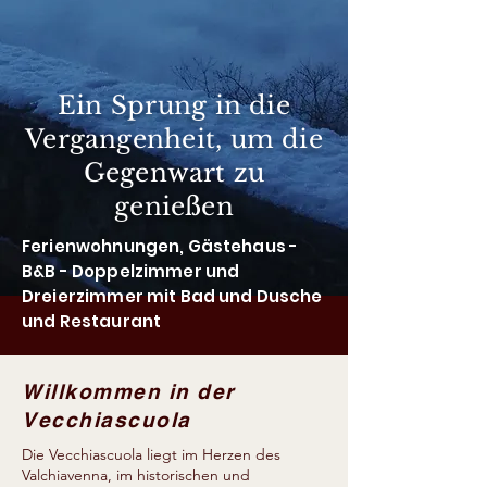
Ein Sprung in die
Vergangenheit, um die
Gegenwart zu
genießen
Ferienwohnungen, Gästehaus -
B&B - Doppelzimmer und
Dreierzimmer mit Bad und Dusche
und Restaurant
Willkommen in der
Vecchiascuola
Die Vecchiascuola liegt im Herzen des
Valchiavenna, im historischen und